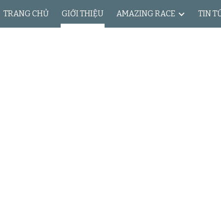
TRANG CHỦ
GIỚI THIỆU
AMAZING RACE
TIN T
ip to main content
Skip to navigat