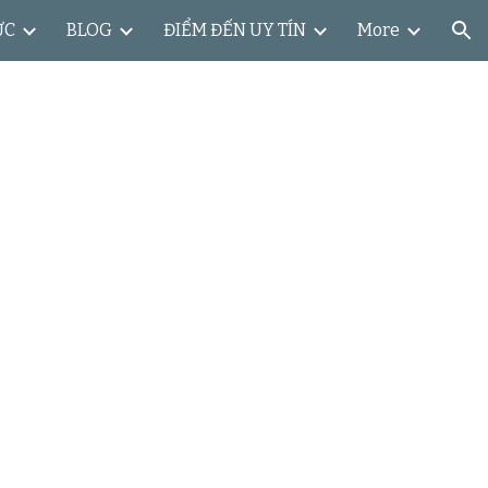
ỨC
BLOG
ĐIỂM ĐẾN UY TÍN
More
ion