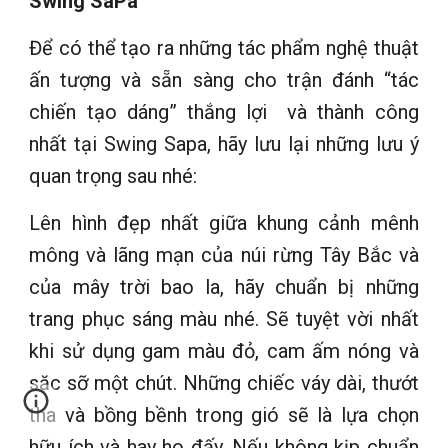
Swing SaPa
Để có thể tạo ra những tác phẩm nghệ thuật
ấn tượng và sẵn sàng cho trận đánh “tác
chiến tạo dáng” thắng lợi và thành công
nhất tại Swing Sapa, hãy lưu lại những lưu ý
quan trọng sau nhé:
Lên hình đẹp nhất giữa khung cảnh mênh
mông và lãng mạn của núi rừng Tây Bắc và
của mây trời bao la, hãy chuẩn bị những
trang phục sáng màu nhé. Sẽ tuyệt vời nhất
khi sử dụng gam màu đỏ, cam ấm nóng và
sặc sỡ một chút. Những chiếc váy dài, thướt
tha và bồng bềnh trong gió sẽ là lựa chọn
hữu ích và hay ho đấy. Nếu không kịp chuẩn