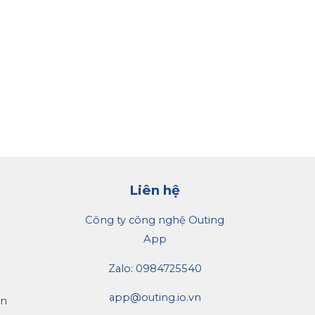
Liên hệ
Công ty
công nghệ Outing
App
Zalo: 0984725540
app@outing.io.vn
án