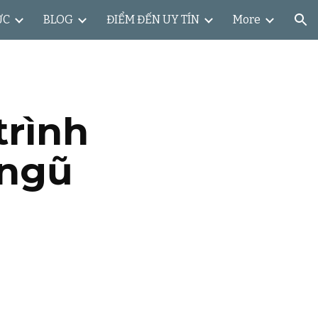
ỨC
BLOG
ĐIỂM ĐẾN UY TÍN
More
ion
trình
 ngũ