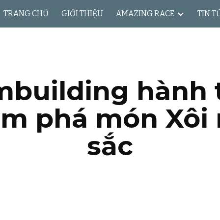
TRANG CHỦ
GIỚI THIỆU
AMAZING RACE
TIN T
ip to main content
Skip to navigat
building hành 
m phá món Xôi
sắc