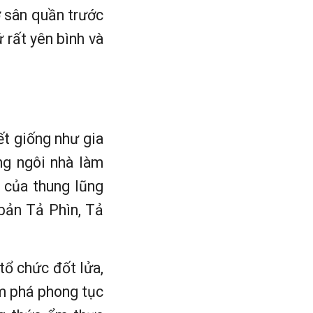
ở sân quần trước
 rất yên bình và
ết giống như gia
 ngôi nhà làm
 của thung lũng
bản Tả Phìn, Tả
tổ chức đốt lửa,
ám phá phong tục