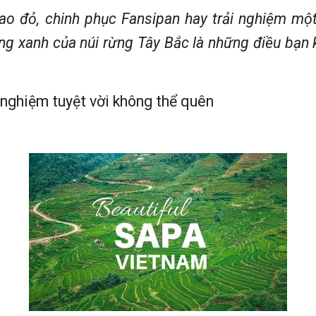
ao đỏ, chinh phục Fansipan hay trải nghiệm mộ
ong xanh của núi rừng Tây Bắc là những điều bạn
i nghiệm tuyệt vời không thể quên