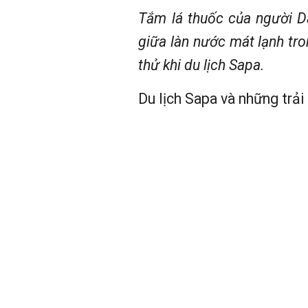
Tắm lá thuốc của người D
giữa làn nước mát lạnh tr
thử khi du lịch Sapa.
Du lịch Sapa và những trả