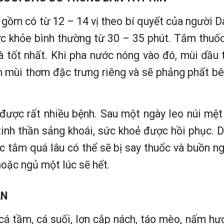
gồm có từ 12 – 14 vị theo bí quyết của người D
c khỏe bình thường từ 30 – 35 phút. Tắm thuốc 
 tốt nhất. Khi pha nước nóng vào đó, mùi dầu 
h mùi thơm đặc trưng riêng và sẽ phảng phất b
ược rất nhiều bệnh. Sau một ngày leo núi mệt
tinh thần sảng khoái, sức khoẻ được hồi phục. 
 tắm quá lâu có thể sẽ bị say thuốc và buồn n
hoặc ngủ một lúc sẽ hết.
ẢN
, cá tầm, cá suối, lợn cắp nách, táo mèo, nấm h