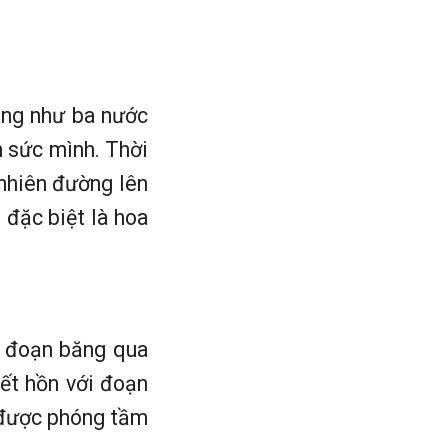
ũng như ba nước
h sức mình. Thời
 nhiên đường lên
 đặc biệt là hoa
g đoạn băng qua
hết hồn với đoạn
ì được phóng tầm