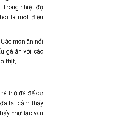
. Trong nhiệt độ
hói là một điều
. Các món ăn nổi
ẩu gà ăn với các
o thịt,…
hà thờ đá để dự
 đá lại cảm thấy
thấy như lạc vào