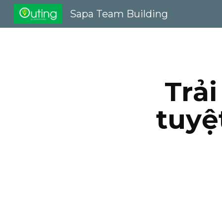
Sapa Team Building
Sk
Trả
tuyệ