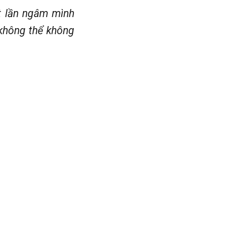
t lần ngâm mình
 không thể không