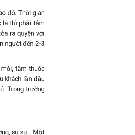
ao đỏ. Thời gian
lá thì phải tắm
tỏa ra quyện với
ên người đến 2-3
 mỏi, tắm thuốc
Du khách lần đầu
gủ. Trong trường
ương, su su… Một