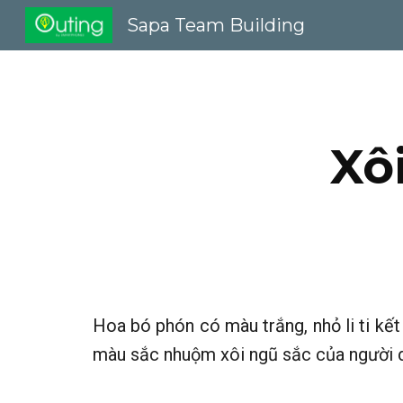
Sapa Team Building
Sk
Xô
Hoa bó phón có màu trắng, nhỏ li ti kế
màu sắc nhuộm xôi ngũ sắc của người 