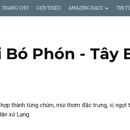
TRANG CHỦ
GIỚI THIỆU
AMAZING RACE
TIN T
ip to main content
Skip to navigat
i Bó Phón - Tây 
t hợp thành từng chùm, mùi thơm đặc trưng, vị ngọ
dân xứ Lạng.